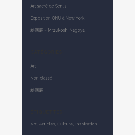
Art sacré de Senlis
Exposition ONU à New York
絵画展 – Mitsukoshi Nagoya
CATÉGORIES
Art
Non classé
絵画展
ÉTIQUETTES
Art
Articles
Culture
Inspiration